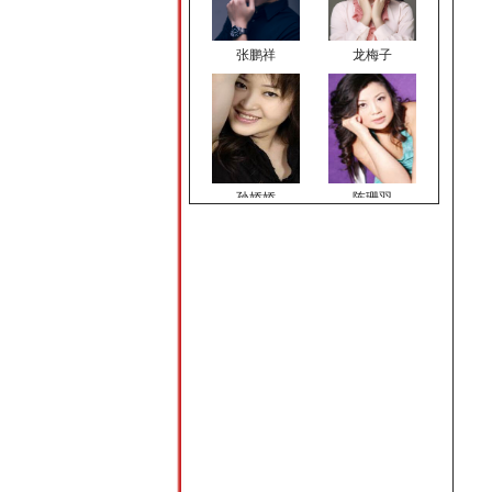
张鹏祥
龙梅子
孙娇娇
陈珊羽
顿夏夏
蔡 飞
谢鹏
许耀奇