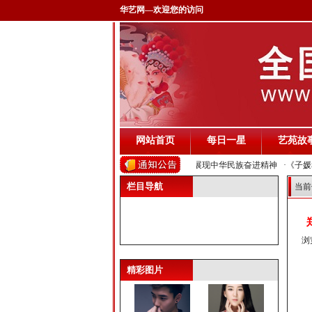
华艺网—欢迎您的访问
网站首页
每日一星
艺苑故
》圆满落幕
·歌曲《江山如画》唱响祖国壮丽山河 展现中华民族奋进精神
·《子媛和
栏目导航
当前
浏
曹驰
叶翀
精彩图片