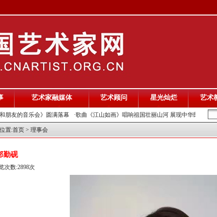
事
艺术家融媒体
艺术顾问
星光灿烂
艺术
朋友的音乐会》圆满落幕
·歌曲《江山如画》唱响祖国壮丽山河 展现中华民族奋进精
位置:
首页
> 理事会
郑勤砚
览次数:2898次