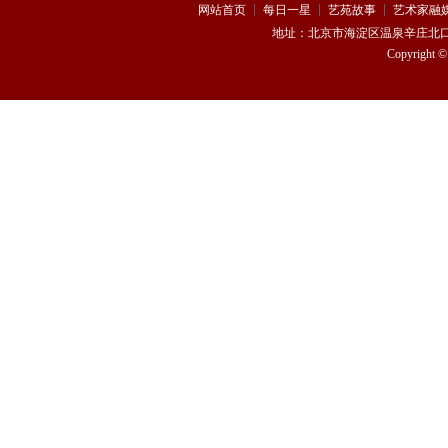
网站首页
每日一星
艺苑故事
艺术家融
地址：
北京市海淀区温泉辛庄北口170
Copyright 
熊思嘉
杨 浩
曹驰
叶翀
张鹏祥
龙梅子