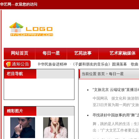
华艺网—欢迎您的访问
网站首页
每日一星
艺苑故事
艺术家融媒体
响祖国壮丽山河 展现中华民族奋进精神
·《子媛和朋友的音乐会》圆满落幕
·歌曲
栏目导航
当前位置:
首页
> 每日一星
“文旅北京 云端绽放”直播活
中国网讯 据文化和 旅游部
曹驰
叶翀
至23日开展为期一周的“文
精彩图片
寻找讲好中国故事的用“舞”
舞，跳的是人民的生活；生
出：“广大文艺工作者要立