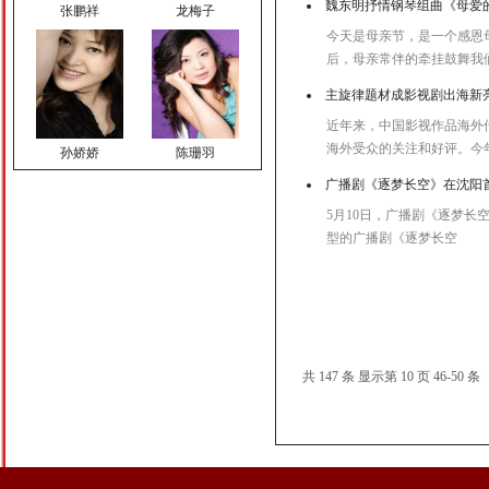
张鹏祥
龙梅子
魏东明抒情钢琴组曲《母爱
今天是母亲节，是一个感恩
后，母亲常伴的牵挂鼓舞我
主旋律题材成影视剧出海新
近年来，中国影视作品海外
孙娇娇
陈珊羽
海外受众的关注和好评。今
广播剧《逐梦长空》在沈阳
5月10日，广播剧《逐梦长空
型的广播剧《逐梦长空
顿夏夏
蔡 飞
共 147 条 显示第 10 页 46-50 条
谢鹏
许耀奇