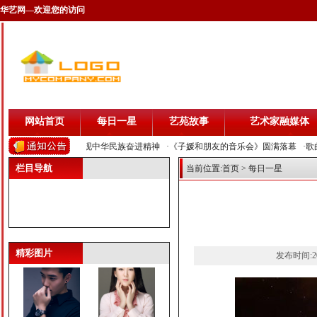
华艺网—欢迎您的访问
网站首页
每日一星
艺苑故事
艺术家融媒体
唱响祖国壮丽山河 展现中华民族奋进精神
·《子媛和朋友的音乐会》圆满落幕
·歌曲
栏目导航
当前位置:
首页
> 每日一星
曹驰
叶翀
精彩图片
发布时间:202