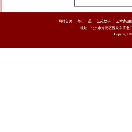
网站首页
每日一星
艺苑故事
艺术家融
熊思嘉
杨 浩
地址：
北京市海淀区温泉辛庄北口170
Copyright 
曹驰
叶翀
张鹏祥
龙梅子