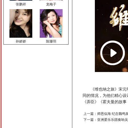
张鹏祥
龙梅子
孙娇娇
陈珊羽
顿夏夏
蔡 飞
《维也纳之旅》宋元
同的情况，为他们精心设
《弄臣》《霍夫曼的故事
谢鹏
许耀奇
上一篇：
师恩似海 纪念魏鸣
下一篇：
亚洲爱乐乐团奏响吴