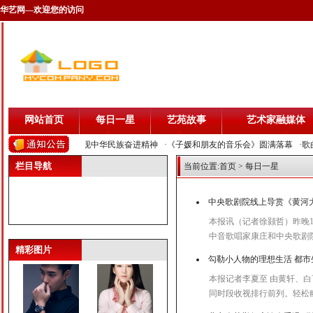
华艺网—欢迎您的访问
网站首页
每日一星
艺苑故事
艺术家融媒体
唱响祖国壮丽山河 展现中华民族奋进精神
·《子媛和朋友的音乐会》圆满落幕
·歌曲
栏目导航
当前位置:
首页
> 每日一星
中央歌剧院线上导赏《黄河
本报讯（记者徐颢哲）昨晚
曹驰
叶翀
中音歌唱家康庄和中央歌剧
精彩图片
勾勒小人物的理想生活 都
本报记者李夏至 由黄轩、
同时段收视排行前列。轻松