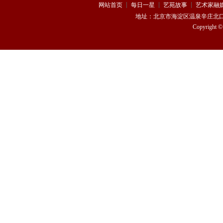
网站首页
每日一星
艺苑故事
艺术家融
地址：
北京市海淀区温泉辛庄北口170
Copyright 
熊思嘉
杨 浩
曹驰
叶翀
张鹏祥
龙梅子